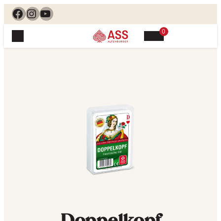
Facebook
Instagram
YouTube
0
Spielewelt
Suchen, finden, spielen. Jetzt & hier.
Spielkarten
Blog
Suchen
Themenwelten
nach:
Beliebte Spiele
Service
Klassische Spiele
Spielregeln
Shop
Lernspiele
Kundenservice
Shopübersicht
Feedback
Kontakt
Alle Produkte im Überblick
Anfrage
Merchandise
Kataloge
Unsere Stores
Doppelkopf