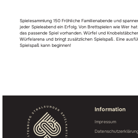
Spielesammlung 150 Fröhliche Familienabende und spannend
jeder Spieleabend ein Erfolg. Von Brettspielen wie Wer hat
das passende Spiel vorhanden. Würfel und Knobelstäbchen 
Würfelarena und bringt zusätzlichen Spielspaß. Eine ausführ
Spielspaß kann beginnen!
Information
Impressum
Datenschutzerklärun