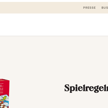
PRESSE
BUS
Suchen
nden, spielen. Jetzt & hier.
nach:
Spielrege