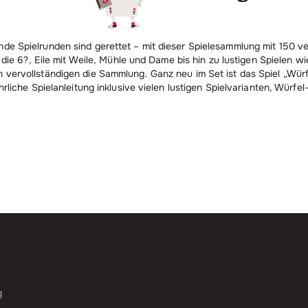
e Spielrunden sind gerettet – mit dieser Spielesammlung mit 150 ver
 die 6?, Eile mit Weile, Mühle und Dame bis hin zu lustigen Spielen w
vervollständigen die Sammlung. Ganz neu im Set ist das Spiel „Würfe
liche Spielanleitung inklusive vielen lustigen Spielvarianten, Würfel
g