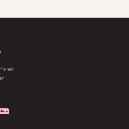
g
freiheit
en