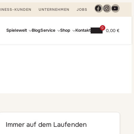
Facebook
Instagra
YouTu
INESS-KUNDEN
UNTERNEHMEN
JOBS
0
Spielewelt
Blog
Service
Shop
Kontakt
0,00
€
Immer auf dem Laufenden