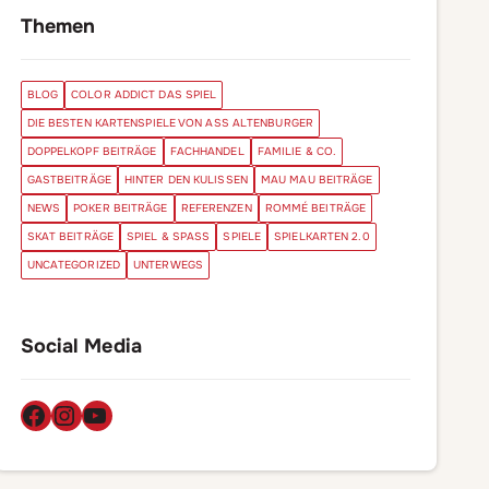
Themen
BLOG
COLOR ADDICT DAS SPIEL
DIE BESTEN KARTENSPIELE VON ASS ALTENBURGER
DOPPELKOPF BEITRÄGE
FACHHANDEL
FAMILIE & CO.
GASTBEITRÄGE
HINTER DEN KULISSEN
MAU MAU BEITRÄGE
NEWS
POKER BEITRÄGE
REFERENZEN
ROMMÉ BEITRÄGE
SKAT BEITRÄGE
SPIEL & SPASS
SPIELE
SPIELKARTEN 2.0
UNCATEGORIZED
UNTERWEGS
Social Media
Facebook
Instagram
YouTube