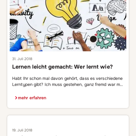
31. Juli 2018
Lernen leicht gemacht: Wer lernt wie?
Habt Ihr schon mal davon gehört, dass es verschiedene
Lerntypen gibt? Ich muss gestehen, ganz fremd war mir
die Thematik nicht. Als Mama von zwei Kindern und
noch dazu einem Mädchen und einem Jungen, bemerkt
mehr erfahren
man schon von Beginn an, dass sich jedes Kind auf
seine Art entwickelt und somit auch unterschiedlich
lernt. Auf welcher […]
19. Juli 2018