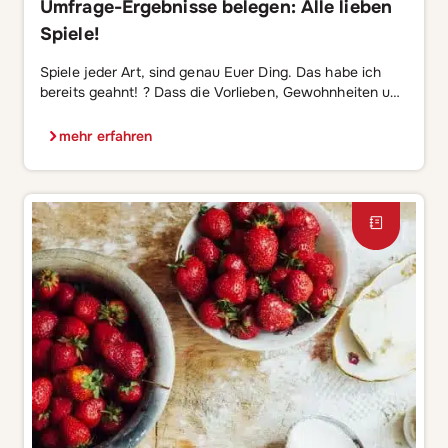
Umfrage-Ergebnisse belegen: Alle lieben
Spiele!
Spiele jeder Art, sind genau Euer Ding. Das habe ich
bereits geahnt! ? Dass die Vorlieben, Gewohnheiten und
Arten der Spiele, die Euch begeistern, so vielseitig und
spannend sind, hat jedoch selbst mich bei der
mehr erfahren
Auswertung der Umfrage-Ergebnisse noch einmal mehr
überrascht. Seit März dieses Jahres führen wir bei ASS
Altenburger monatlich auf unserer Facebook-Seite […]