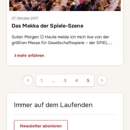
27. Oktober 2017
Das Mekka der Spiele-Szene
Guten Morgen 🙂 Heute melde ich mich live von der
größten Messe für Gesellschaftsspiele – der SPIEL.
Bereits zum 35. Mal zieht die Messe Familien, Brettspiel-
Freunde und Spiele-Enthusiasten nach Essen. Etwa
mehr erfahren
170.000 Besucher werden insgesamt erwartet – klar,
dass wir von ASS Altenburger auch mit dabei sind und
ich Euch einige Einblicke von der besonderen […]
1
…
3
4
5
Immer auf dem Laufenden
Newsletter abonieren