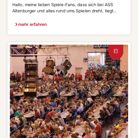
Hallo, meine lieben Spiele-Fans, dass sich bei ASS
Altenburger und alles rund ums Spielen dreht, liegt
(ACHTUNG: Wortspiel ?) auf der Hand und ist nicht neu.
? Schließlich wird in jeder Generation gespielt. Klassisch
mehr erfahren
oder modern – ganz verschieden und jeder auf seine
eigene Art. Ob kleine Kinder mit Bausteinen, Teenies mit
modernster Technik, in […]