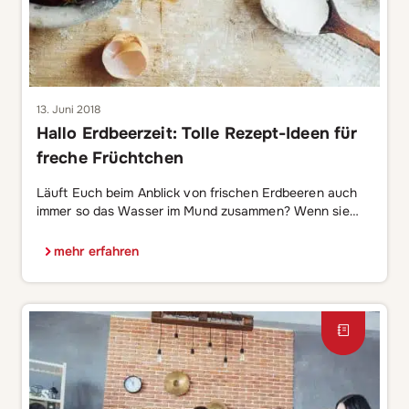
13. Juni 2018
Hallo Erdbeerzeit: Tolle Rezept-Ideen für
freche Früchtchen
Läuft Euch beim Anblick von frischen Erdbeeren auch
immer so das Wasser im Mund zusammen? Wenn sie
noch dazu so herrlich fruchtig duften – großartig, oder?
Mit dem Start der Saison für die heimische Erdbeerzeit
mehr erfahren
beginnt für mich immer so richtig der Sommer. Am
liebsten pflücken wir unsere Früchte dann direkt selbst
auf dem Feld. […]