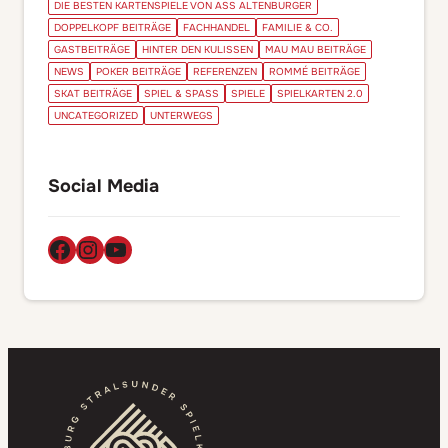
DIE BESTEN KARTENSPIELE VON ASS ALTENBURGER
DOPPELKOPF BEITRÄGE
FACHHANDEL
FAMILIE & CO.
GASTBEITRÄGE
HINTER DEN KULISSEN
MAU MAU BEITRÄGE
NEWS
POKER BEITRÄGE
REFERENZEN
ROMMÉ BEITRÄGE
SKAT BEITRÄGE
SPIEL & SPASS
SPIELE
SPIELKARTEN 2.0
UNCATEGORIZED
UNTERWEGS
Social Media
Facebook
Instagram
YouTube