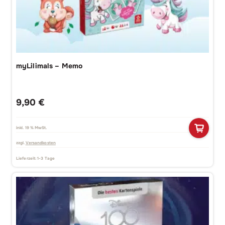
myLilimals – Memo
9,90
€
inkl. 19 % MwSt.
zzgl.
Versandkosten
Lieferzeit:
1-3 Tage