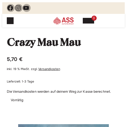
Facebook
Instagram
YouTube
0
Spielewelt
Suchen, finden, spielen. Jetzt & hier.
Crazy Mau Mau
Spielkarten
Blog
Suchen
Themenwelten
nach:
5,70
€
Beliebte Spiele
Service
inkl. 19 % MwSt.
zzgl.
Versandkosten
Klassische Spiele
Spielregeln
Shop
Lernspiele
Lieferzeit:
1-3 Tage
Kundenservice
Die Versandkosten werden auf deinem Weg zur Kasse berechnet.
Shopübersicht
Feedback
Kontakt
Vorrätig
Alle Produkte im Überblick
Anfrage
Merchandise
Kataloge
Unsere Stores