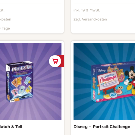
St.
inkl. 19 % MwSt.
kosten
zzgl.
Versandkosten
3 Tage
In den Warenkorb
atch & Tell
Disney – Portrait Challenge