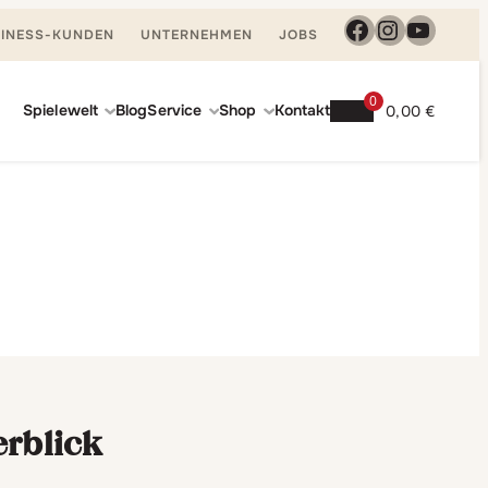
Facebook
Instagra
YouTu
INESS-KUNDEN
UNTERNEHMEN
JOBS
0
Spielewelt
Blog
Service
Shop
Kontakt
0,00
€
erblick