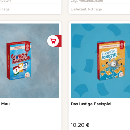
kosten
zzgl.
Versandkosten
3 Tage
Lieferzeit:
1-3 Tage
In den Warenkorb
u Mau
Das lustige Eselspiel
10,20
€