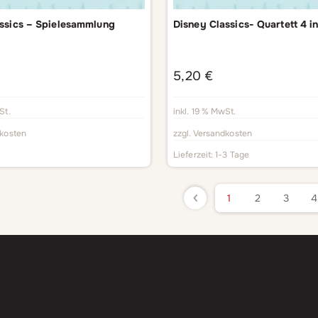
ssics – Spielesammlung
Disney Classics- Quartett 4 in
5,20
€
St.
inkl. 19 % MwSt.
kosten
zzgl.
Versandkosten
Lieferzeit:
1-3 Tage
1
2
3
4