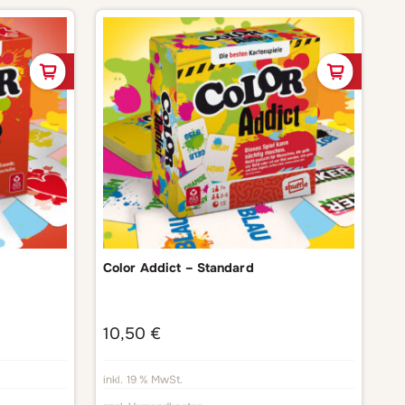
In den Warenkorb
In de
Color Addict – Standard
10,50
€
inkl. 19 % MwSt.