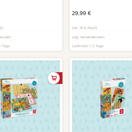
29,99
€
St.
inkl. 19 % MwSt.
kosten
zzgl.
Versandkosten
3 Tage
Lieferzeit:
1-3 Tage
In den Warenkorb