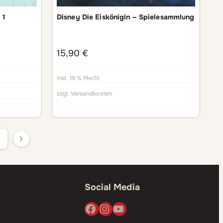
 1
Disney Die Eiskönigin – Spielesammlung
15,90
€
inkl. 19 % MwSt.
zzgl.
Versandkosten
Social Media
Facebook
Instagram
YouTube