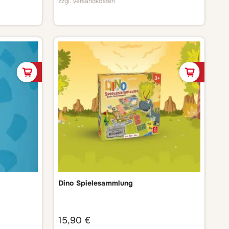
zzgl.
Versandkosten
In den Warenkorb
In de
Dino Spielesammlung
15,90
€