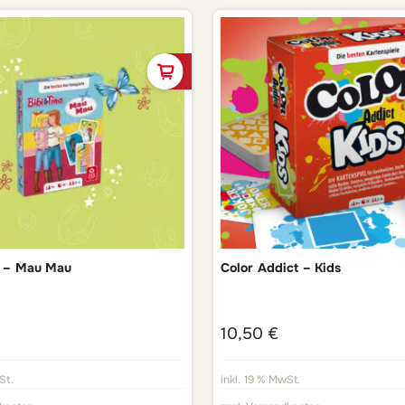
In den Warenkorb
a – Mau Mau
Color Addict – Kids
10,50
€
St.
inkl. 19 % MwSt.