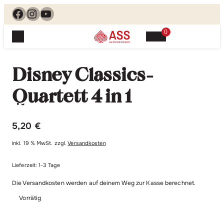
Facebook
Instagram
YouTube
0
Spielewelt
Suchen, finden, spielen. Jetzt & hier.
Disney Classics-
Spielkarten
Blog
Suchen
Quartett 4 in 1
Themenwelten
nach:
Beliebte Spiele
Service
5,20
€
Klassische Spiele
Spielregeln
Shop
Lernspiele
inkl. 19 % MwSt.
zzgl.
Versandkosten
Kundenservice
Shopübersicht
Lieferzeit:
1-3 Tage
Feedback
Kontakt
Alle Produkte im Überblick
Anfrage
Die Versandkosten werden auf deinem Weg zur Kasse berechnet.
Merchandise
Vorrätig
Kataloge
Unsere Stores