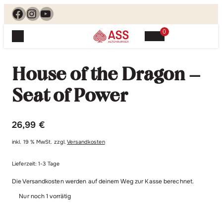
Facebook
Instagram
YouTube
0
Spielewelt
Suchen, finden, spielen. Jetzt & hier.
House of the Dragon –
Spielkarten
Blog
Suchen
Seat of Power
Themenwelten
nach:
Beliebte Spiele
Service
26,99
€
Klassische Spiele
Spielregeln
Shop
Lernspiele
inkl. 19 % MwSt.
zzgl.
Versandkosten
Kundenservice
Shopübersicht
Lieferzeit:
1-3 Tage
Feedback
Kontakt
Alle Produkte im Überblick
Anfrage
Die Versandkosten werden auf deinem Weg zur Kasse berechnet.
Merchandise
Nur noch 1 vorrätig
Kataloge
Unsere Stores