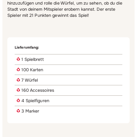
hinzuzufügen und rolle die Würfel, um zu sehen, ob du die
Stadt von deinem Mitspieler erobern kannst. Der erste
Spieler mit 21 Punkten gewinnt das Spiel!
Lieferumfang:
1 Spielbrett
100 Karten
7 Würfel
160 Accessoires
4 Spielfiguren
3 Marker