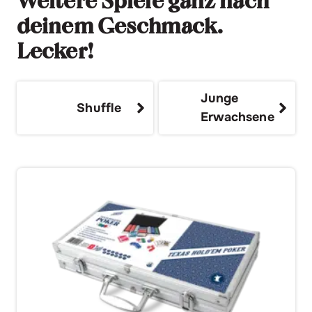
Weitere Spiele ganz nach
deinem Geschmack.
Lecker!
Junge
Shuffle
Erwachsene