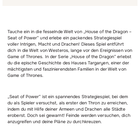
Tauche ein in die fesselnde Welt von „House of the Dragon –
Seat of Power“ und erlebe ein packendes Strategiespiel
voller Intrigen, Macht und Drachen! Dieses Spiel entführt
dich in die Welt von Westeros, lange vor den Ereignissen von
Game of Thrones. In der Serie „House of the Dragon“ erlebst
du die epische Geschichte des Hauses Targaryen, einer der
mächtigsten und faszinierendsten Familien in der Welt von
Game of Thrones.
„Seat of Power“ ist ein spannendes Strategiespiel, bei dem
du als Spieler versuchst, als erster den Thron zu erreichen,
indem du mit Hilfe deiner Armeen und Drachen alle Städte
eroberst. Doch sei gewarnt! Feinde werden versuchen, dich
anzugreifen und deine Pläne zu durchkreuzen.