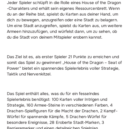
Jeder Spieler schlüpft in die Rolle eines House of the Dragon
-Charakters und erhält sein eigenes Ressourcenbrett. Wenn
du an der Reihe bist, spielst du Karten aus deiner Hand, um
dich zu bewegen, anzugreifen oder eine Stadt zu belagern.
Um eine Stadt anzugreifen, spielst du Karten aus, um weitere
Armeen hinzuzufügen, und würfelst dann, um zu sehen, ob
du die Stadt von deinem Mitspieler erobern kannst.
Das Ziel ist es, als erster Spieler 21 Punkte zu erreichen und
somit das Spiel zu gewinnen! „House of the Dragon – Seat of
Power“ bietet ein spannendes Spielerlebnis voller Strategie,
Taktik und Nervenkitzel.
Das Spiel enthält alles, was du für ein fesselndes
Spielerlebnis benötigst: 100 Karten voller Intrigen und
Strategie, 160 Armee-Steine in verschiedenen Farben, 4
Drachen-Spielfiguren für die Macht der Drachen, 2 Kampf-
Würfel für spannende Kämpfe, 5 Drachen-Würfel für
besondere Ereignisse, 28 Eroberte Stadt-Marken, 3
Barrieremarker und einen detailreichen Spielplan.