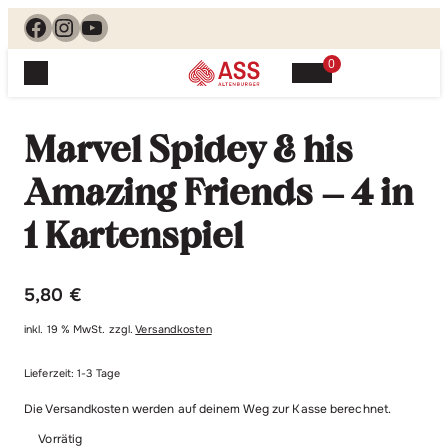
Facebook
Instagram
YouTube
0
Spielewelt
Suchen, finden, spielen. Jetzt & hier.
Marvel Spidey & his
Spielkarten
Blog
Suchen
Amazing Friends – 4 in
Themenwelten
nach:
Beliebte Spiele
1 Kartenspiel
Service
Klassische Spiele
Spielregeln
Shop
Lernspiele
5,80
€
Kundenservice
Shopübersicht
inkl. 19 % MwSt.
zzgl.
Versandkosten
Feedback
Kontakt
Alle Produkte im Überblick
Anfrage
Lieferzeit:
1-3 Tage
Merchandise
Kataloge
Die Versandkosten werden auf deinem Weg zur Kasse berechnet.
Unsere Stores
Vorrätig