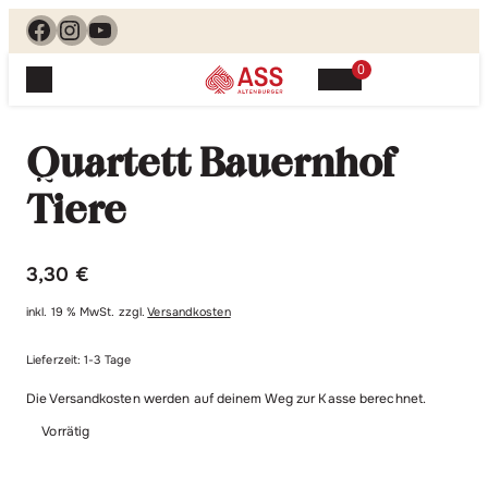
Facebook
Instagram
YouTube
0
Spielewelt
Suchen, finden, spielen. Jetzt & hier.
Quartett Bauernhof
Spielkarten
Blog
Suchen
Tiere
Themenwelten
nach:
Beliebte Spiele
Service
3,30
€
Klassische Spiele
Spielregeln
Shop
Lernspiele
inkl. 19 % MwSt.
zzgl.
Versandkosten
Kundenservice
Shopübersicht
Lieferzeit:
1-3 Tage
Feedback
Kontakt
Alle Produkte im Überblick
Anfrage
Die Versandkosten werden auf deinem Weg zur Kasse berechnet.
Merchandise
Vorrätig
Kataloge
Unsere Stores