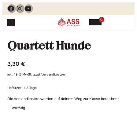
Facebook
Instagram
YouTube
0
Spielewelt
Suchen, finden, spielen. Jetzt & hier.
Quartett Hunde
Spielkarten
Blog
Suchen
Themenwelten
nach:
3,30
€
Beliebte Spiele
Service
inkl. 19 % MwSt.
zzgl.
Versandkosten
Klassische Spiele
Spielregeln
Shop
Lernspiele
Lieferzeit:
1-3 Tage
Kundenservice
Die Versandkosten werden auf deinem Weg zur Kasse berechnet.
Shopübersicht
Feedback
Kontakt
Vorrätig
Alle Produkte im Überblick
Anfrage
Merchandise
Kataloge
Unsere Stores