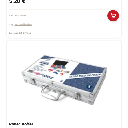
5,20
€
inkl. 19 % MwSt.
zzgl.
Versandkosten
Lieferzeit:
1-3 Tage
Poker Koffer