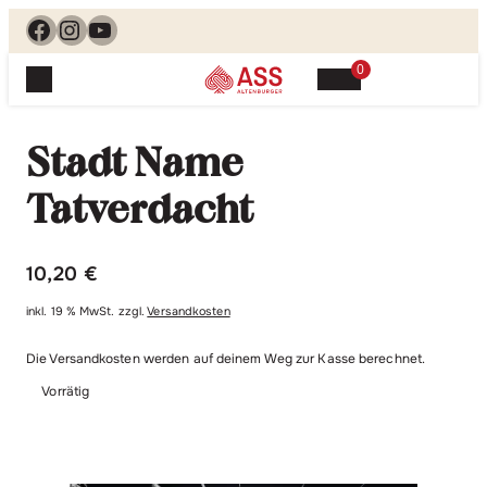
Facebook
Instagram
YouTube
0
Spielewelt
Suchen, finden, spielen. Jetzt & hier.
Stadt Name
Spielkarten
Blog
Suchen
Tatverdacht
Themenwelten
nach:
Beliebte Spiele
Service
10,20
€
Klassische Spiele
Spielregeln
Shop
Lernspiele
inkl. 19 % MwSt.
zzgl.
Versandkosten
Kundenservice
Shopübersicht
Die Versandkosten werden auf deinem Weg zur Kasse berechnet.
Feedback
Kontakt
Alle Produkte im Überblick
Vorrätig
Anfrage
Merchandise
Kataloge
Unsere Stores