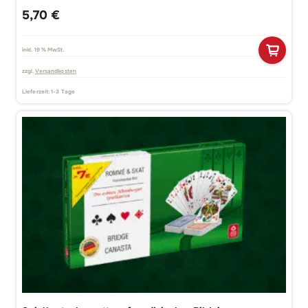
5,70
€
inkl. 19 % MwSt.
zzgl.
Versandkosten
Lieferzeit:
1-3 Tage