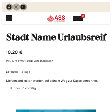
Facebook
Instagram
YouTube
0
Spielewelt
Suchen, finden, spielen. Jetzt & hier.
Stadt Name Urlaubsreif
Spielkarten
Blog
Suchen
Themenwelten
nach:
10,20
€
Beliebte Spiele
Service
inkl. 19 % MwSt.
zzgl.
Versandkosten
Klassische Spiele
Spielregeln
Shop
Lernspiele
Lieferzeit:
1-3 Tage
Kundenservice
Die Versandkosten werden auf deinem Weg zur Kasse berechnet.
Shopübersicht
Feedback
Kontakt
Nur noch 1 vorrätig
Alle Produkte im Überblick
Anfrage
Merchandise
Kataloge
Unsere Stores