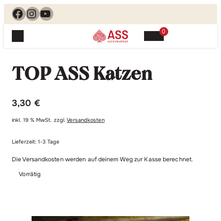
Facebook
Instagram
YouTube
0
Spielewelt
Suchen, finden, spielen. Jetzt & hier.
TOP ASS Katzen
Spielkarten
Blog
Suchen
Themenwelten
nach:
3,30
€
Beliebte Spiele
Service
inkl. 19 % MwSt.
zzgl.
Versandkosten
Klassische Spiele
Spielregeln
Shop
Lernspiele
Lieferzeit:
1-3 Tage
Kundenservice
Die Versandkosten werden auf deinem Weg zur Kasse berechnet.
Shopübersicht
Feedback
Kontakt
Vorrätig
Alle Produkte im Überblick
Anfrage
Merchandise
Kataloge
Unsere Stores