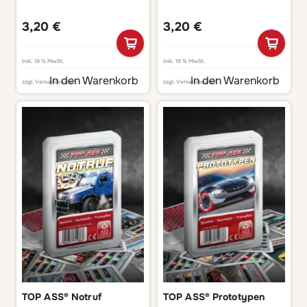
3,20
€
3,20
€
inkl. 19 % MwSt.
inkl. 19 % MwSt.
In den Warenkorb
In den Warenkorb
zzgl.
Versandkosten
zzgl.
Versandkosten
TOP ASS® Notruf
TOP ASS® Prototypen