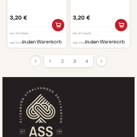
3,20
€
3,20
€
inkl. 19 % MwSt.
inkl. 19 % MwSt.
In den Warenkorb
In den Warenkorb
zzgl.
Versandkosten
zzgl.
Versandkosten
1
2
3
4