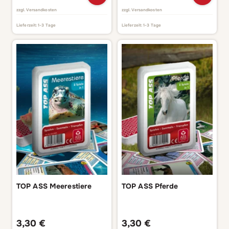
zzgl.
Versandkosten
zzgl.
Versandkosten
Lieferzeit:
1-3 Tage
Lieferzeit:
1-3 Tage
TOP ASS Meerestiere
TOP ASS Pferde
3,30
€
3,30
€