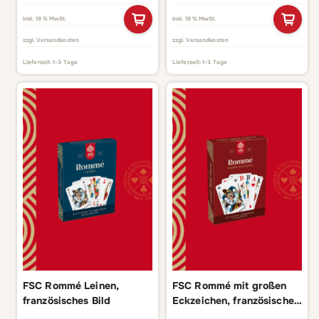
inkl. 19 % MwSt.
inkl. 19 % MwSt.
zzgl.
Versandkosten
zzgl.
Versandkosten
Lieferzeit:
1-3 Tage
Lieferzeit:
1-3 Tage
FSC Rommé Leinen,
FSC Rommé mit großen
französisches Bild
Eckzeichen, französisches
Bild