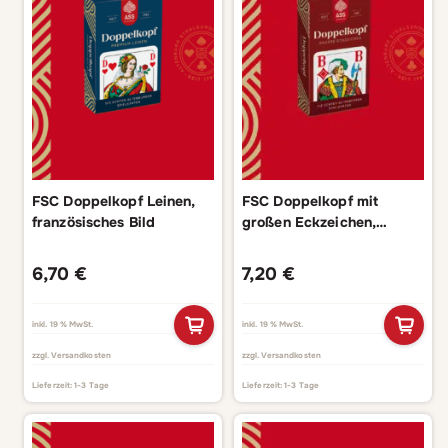
FSC Doppelkopf Leinen,
FSC Doppelkopf mit
französisches Bild
großen Eckzeichen,
französisches Bild
6,70
€
7,20
€
inkl. 19 % MwSt.
inkl. 19 % MwSt.
zzgl.
Versandkosten
zzgl.
Versandkosten
Lieferzeit:
1-3 Tage
Lieferzeit:
1-3 Tage