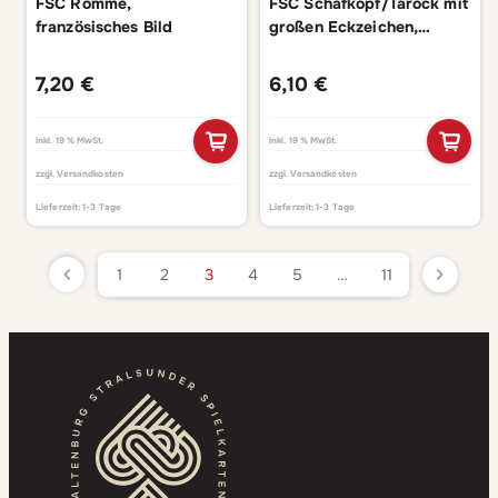
FSC Rommé,
FSC Schafkopf/Tarock mit
französisches Bild
großen Eckzeichen,
bayerisches Bild
7,20
€
6,10
€
inkl. 19 % MwSt.
inkl. 19 % MwSt.
zzgl.
Versandkosten
zzgl.
Versandkosten
Lieferzeit:
1-3 Tage
Lieferzeit:
1-3 Tage
1
2
3
4
5
…
11