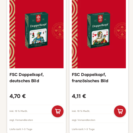
FSC Doppelkopf,
FSC Doppelkopf,
deutsches Bild
französisches Bild
4,70
€
4,11
€
inkl. 19 % MwSt.
inkl. 19 % MwSt.
zzgl.
Versandkosten
zzgl.
Versandkosten
Lieferzeit:
1-3 Tage
Lieferzeit:
1-3 Tage