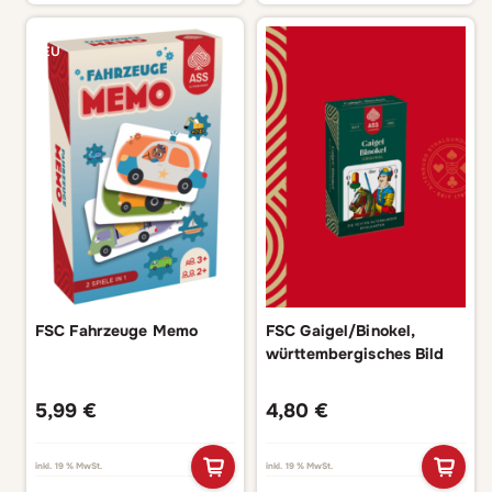
NEU
FSC Fahrzeuge Memo
FSC Gaigel/Binokel,
württembergisches Bild
5,99
€
4,80
€
inkl. 19 % MwSt.
inkl. 19 % MwSt.