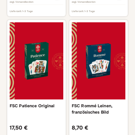
zzgl.
Versandkosten
zzgl.
Versandkosten
Lieferzeit:
1-3 Tage
Lieferzeit:
1-3 Tage
FSC Patience Original
FSC Rommé Leinen,
französisches Bild
17,50
€
8,70
€