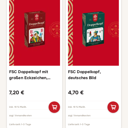
FSC Doppelkopf mit
FSC Doppelkopf,
großen Eckzeichen,
deutsches Bild
französisches Bild
7,20
€
4,70
€
inkl. 19 % MwSt.
inkl. 19 % MwSt.
zzgl.
Versandkosten
zzgl.
Versandkosten
Lieferzeit:
1-3 Tage
Lieferzeit:
1-3 Tage