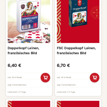
Doppelkopf Leinen,
FSC Doppelkopf Leinen,
französisches Bild
französisches Bild
6,40
€
6,70
€
inkl. 19 % MwSt.
inkl. 19 % MwSt.
zzgl.
Versandkosten
zzgl.
Versandkosten
Lieferzeit:
1-3 Tage
Lieferzeit:
1-3 Tage