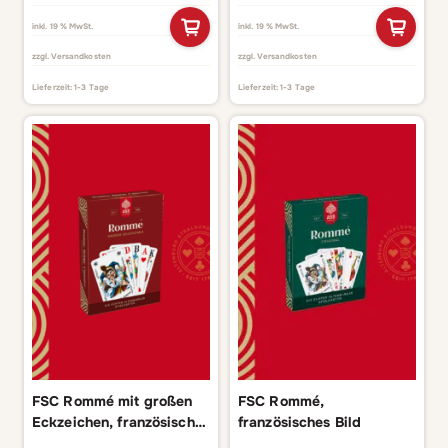
inkl. 19 % MwSt.
inkl. 19 % MwSt.
zzgl.
Versandkosten
zzgl.
Versandkosten
Lieferzeit:
1-3 Tage
Lieferzeit:
1-3 Tage
FSC Rommé mit großen
FSC Rommé,
Eckzeichen, französisches
französisches Bild
Bild