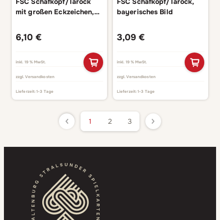
FSC Schafkopf/Tarock
FSC Schafkopf/Tarock,
mit großen Eckzeichen,
bayerisches Bild
bayerisches Bild
6,10
€
3,09
€
inkl. 19 % MwSt.
inkl. 19 % MwSt.
zzgl.
Versandkosten
zzgl.
Versandkosten
Lieferzeit:
1-3 Tage
Lieferzeit:
1-3 Tage
1
2
3