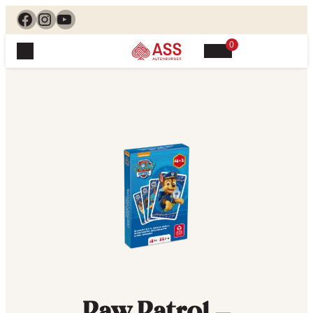
Facebook
Instagram
YouTube
0
Spielewelt
Suchen, finden, spielen. Jetzt & hier.
Spielkarten
Blog
Suchen
Themenwelten
nach:
Beliebte Spiele
Service
Klassische Spiele
Spielregeln
Shop
Lernspiele
Kundenservice
Shopübersicht
Feedback
Kontakt
Alle Produkte im Überblick
Anfrage
Merchandise
Kataloge
Unsere Stores
Paw Patrol –