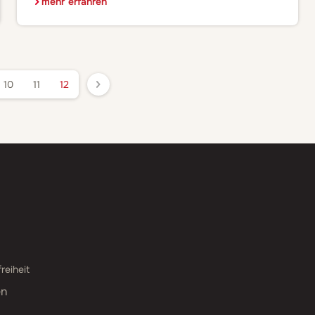
mehr erfahren
#kinderleicht! Anhand des Schmerzes unter der
Fußsohle die Farbe des Legosteins feststellen?
#kinderleicht! Alle Süßigkeiten-Verstecke meiner Kinder
und meines Mannes (!) kennen? #kinderleicht! Als
Bloggerin möchte ich […]
10
11
12
reiheit
en