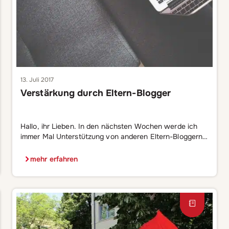
13. Juli 2017
Verstärkung durch Eltern-Blogger
Hallo, ihr Lieben. In den nächsten Wochen werde ich
immer Mal Unterstützung von anderen Eltern-Bloggern
für unseren #kinderleicht-Blog bekommen. Ich freue
mich schon über viele berührende, nachdenkliche und
mehr erfahren
witzige Beiträge. Starten wird Klaudia von „Klaudia
bloggt“, die vor allem über Familie – logisch –, aber auch
über Filme und Bücher schreibt. Die Vollzeit-Mama und
Disney-Süchtige […]