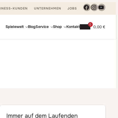
Facebook
Instagra
YouTu
INESS-KUNDEN
UNTERNEHMEN
JOBS
0
Spielewelt
Blog
Service
Shop
Kontakt
0,00
€
Immer auf dem Laufenden