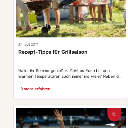
24. Juli 2017
Rezept-Tipps für Grillsaison
Hallo, ihr Sommergenießer. Zieht es Euch bei den
warmen Temperaturen auch immer ins Freie? Neben der
Abkühlung im Badesee gehört für mich das Grillen mit
Freunden und der Familie fest zum Sommer dazu. Dafür
mehr erfahren
verrate ich heute einige meiner kulinarischen Klassiker.
Zwar ist mein Mann der Chef in der Küche, aber beim
BBQ kümmert er […]