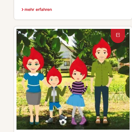
alle, die in Sachen Geschenke zum Valentinstag wieder
zu spät dran sind (ich gehöre im Übrigen auch dazu ?),
mehr erfahren
kommen hier meine Top 5 für einen originellen und
dennoch fix zu organisierenden Überraschungs-Abend
inkl. Anleitung im Link: […]