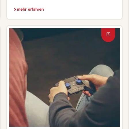
Energie, Wünschen und Zielen ins neue Jahr gestartet.
Jedenfalls theoretisch – praktisch ist es mit Job und
mehr erfahren
Familie ja oft gar nicht so easy, Vorsätze übers Jahr bei
randvollem Terminplan nicht zu vergessen. Ich bin
sicher, […]