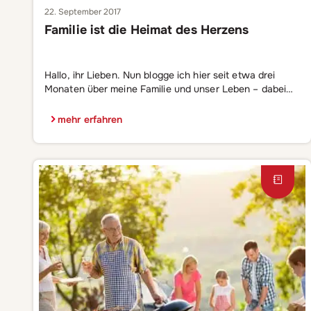
22. September 2017
Familie ist die Heimat des Herzens
Hallo, ihr Lieben. Nun blogge ich hier seit etwa drei
Monaten über meine Familie und unser Leben – dabei
habe ich Euch meine Herzensmenschen noch gar nicht
vorgestellt. Das will ich heute nachholen 🙂 Denn für
mehr erfahren
mich ist meine Familie mein Anker im Leben: nirgends
kann ich so sein wie ich bin, werden meine Fehler […]