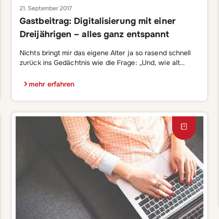
21. September 2017
Gastbeitrag: Digitalisierung mit einer
Dreijährigen – alles ganz entspannt
Nichts bringt mir das eigene Alter ja so rasend schnell
zurück ins Gedächtnis wie die Frage: „Und, wie alt
warst Du, als Du Dein erstes Smartphone bekommen
hast?“ Ok, Butter bei die Fische: Wir schrieben das Jahr
mehr erfahren
2007! Ja, die Mittzwanziger waren süß, die Stadt voller
Möglichkeiten und mein erstes iPhone fiel mir eher
zufällig […]