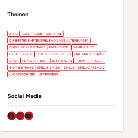
Themen
BLOG
COLOR ADDICT DAS SPIEL
DIE BESTEN KARTENSPIELE VON ASS ALTENBURGER
DOPPELKOPF BEITRÄGE
FACHHANDEL
FAMILIE & CO.
GASTBEITRÄGE
HINTER DEN KULISSEN
MAU MAU BEITRÄGE
NEWS
POKER BEITRÄGE
REFERENZEN
ROMMÉ BEITRÄGE
SKAT BEITRÄGE
SPIEL & SPASS
SPIELE
SPIELKARTEN 2.0
UNCATEGORIZED
UNTERWEGS
Social Media
Facebook
Instagram
YouTube