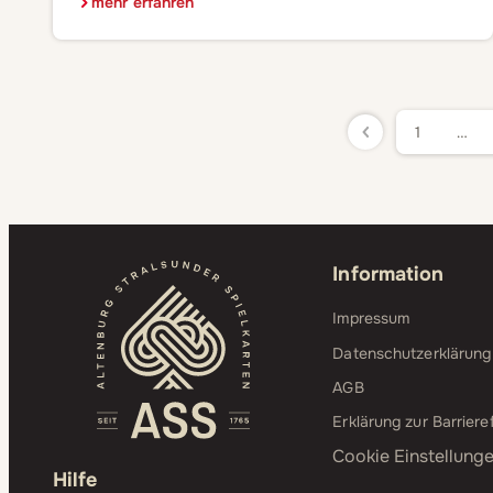
mehr erfahren
hat sich als großes Vorbild Stürmer Davie Selke, den er
damals schon bei RB Leipzig angefeuert hat,
ausgewählt. Aber um selbst bei einer […]
1
…
Information
Impressum
Datenschutzerklärung
AGB
Erklärung zur Barrieref
Cookie Einstellung
Hilfe